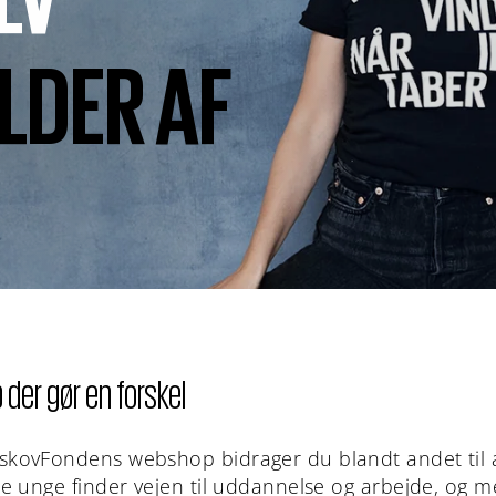
OLDER AF
der gør en forskel
skovFondens webshop bidrager du blandt andet til at
tte unge finder vejen til uddannelse og arbejde, og