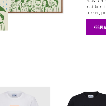
Plakaten 
mat kunstp
lækker, pr
KØB PL