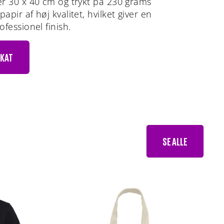
er 30 x 40 cm og trykt på 230 grams
apir af høj kvalitet, hvilket giver en
ofessionel finish.
AKAT
SE ALLE