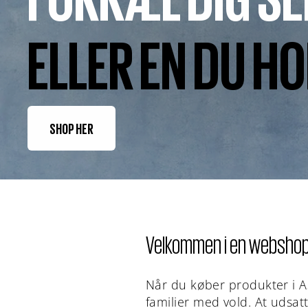
ELLER EN DU H
SHOP HER
Velkommen i en webshop 
Når du køber produkter i A
familier med vold. At udsa