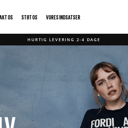
AKT OS
STØT OS
VORES INDSATSER
HURTIG LEVERING 2-4 DAGE
Pause
diasshow
LV