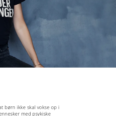
 børn ikke skal vokse op i
 mennesker med psykiske