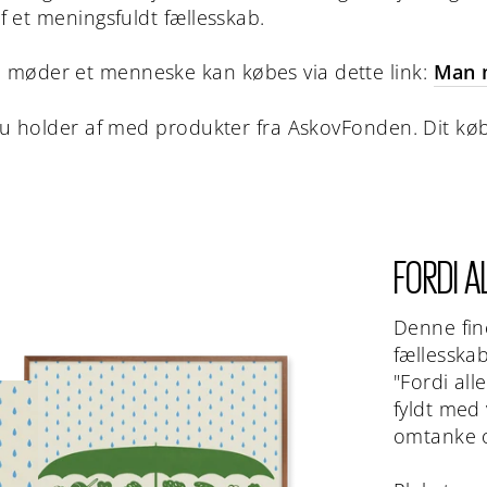
f et meningsfuldt fællesskab.
 møder et menneske kan købes via dette link:
Man 
 du holder af med produkter fra AskovFonden. Dit køb
FORDI A
Denne fin
fællessk
"Fordi all
fyldt med 
omtanke 