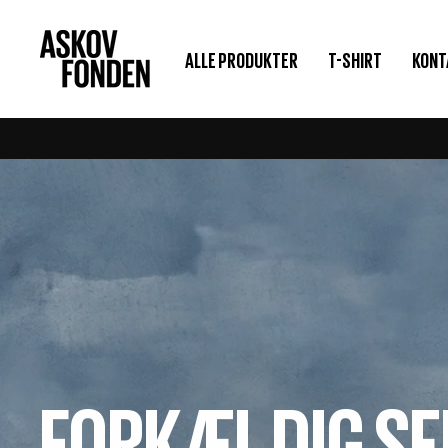
Gå
til
ASKOVFONDEN
ALLE PRODUKTER
T-SHIRT
KONT
indhold
FORKÆL DIG SE