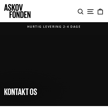
Gå
til
SØG PÅ
NAVIGAT
IN
indhold
HURTIG LEVERING 2-4 DAGE
Pause
diasshow
KONTAKT OS