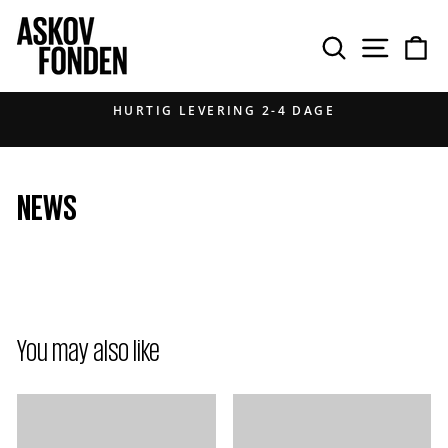
Gå
til
SØG PÅ
NAVIGAT
IN
indhold
HURTIG LEVERING 2-4 DAGE
Pause
diasshow
NEWS
You may also like