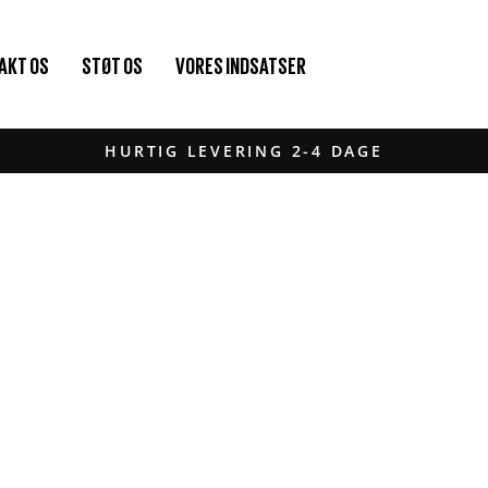
AKT OS
STØT OS
VORES INDSATSER
HURTIG LEVERING 2-4 DAGE
Pause
diasshow