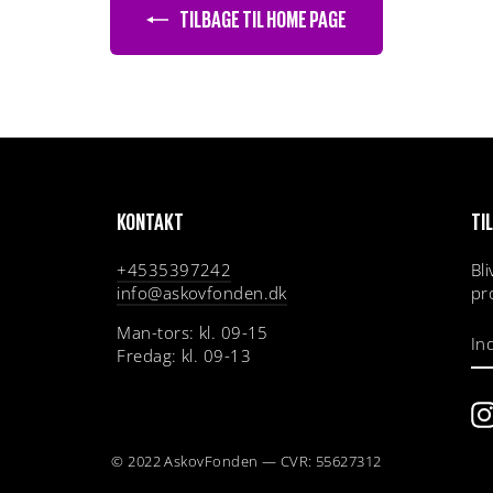
TILBAGE TIL HOME PAGE
KONTAKT
TI
+4535397242
Bl
info@askovfonden.dk
pr
Man-tors: kl. 09-15
I
D
Fredag: kl. 09-13
E-
M
© 2022 AskovFonden — CVR: 55627312