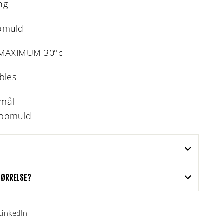
ng
bomuld
k MAXIMUM 30°c
bles
rmål
 bomuld
STØRRELSE?
LinkedIn