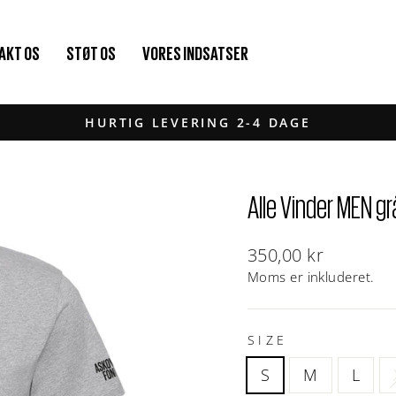
AKT OS
STØT OS
VORES INDSATSER
HURTIG LEVERING 2-4 DAGE
Pause
diasshow
Alle Vinder MEN gr
Normal
350,00 kr
pris
Moms er inkluderet.
SIZE
S
M
L