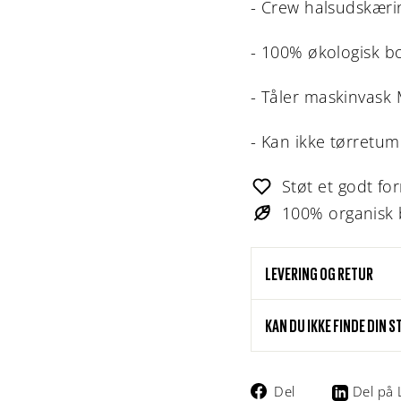
- Crew halsudskæri
- 100% økologisk 
- Tåler maskinvas
- Kan ikke tørretum
Støt et godt fo
100% organisk
LEVERING OG RETUR
KAN DU IKKE FINDE DIN 
Del
Del
Del på 