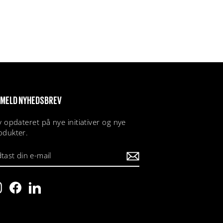
LMELD NYHEDSBREV
iv opdateret på nye initiativer og nye
odukter.
NDTAST
IN
AIL
Instagram
Facebook
LinkedIn