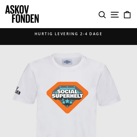
Gå
til
SØG PÅ
NAVIGAT
IN
indhold
HURTIG LEVERING 2-4 DAGE
Pause
diasshow