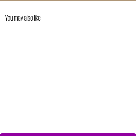
You may also like
SOCIAL SUPERHELT T-SHIRT
MEN
350,00 kr