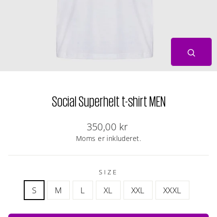
LUK
(ESC)
Social Superhelt t-shirt MEN
Normal
350,00 kr
pris
Moms er inkluderet.
SIZE
S
M
L
XL
XXL
XXXL